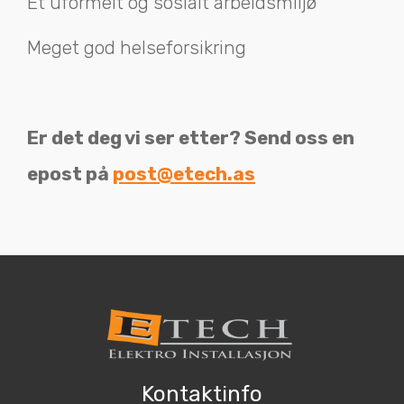
Et uformelt og sosialt arbeidsmiljø
Meget god helseforsikring
Er det deg vi ser etter? Send oss en
epost på
post@etech.as
Kontaktinfo