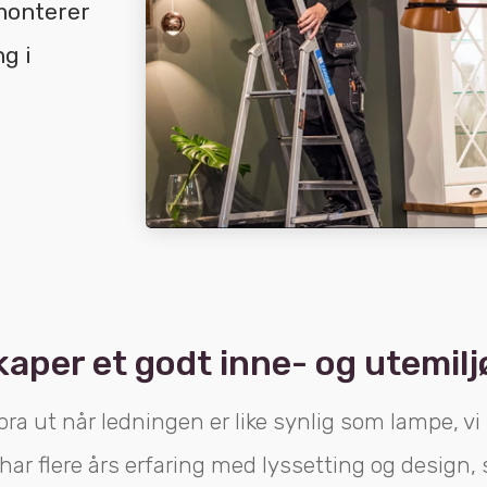
 monterer
ng i
aper et godt inne- og utemilj
bra ut når ledningen er like synlig som lampe, vi
 har flere års erfaring med lyssetting og design,