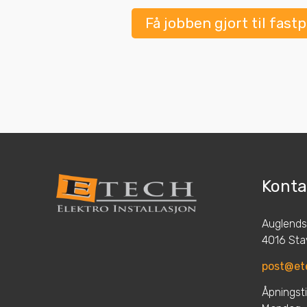
Få jobben gjort til fastp
Konta
Auglends
4016 Sta
post@et
Åpningsti