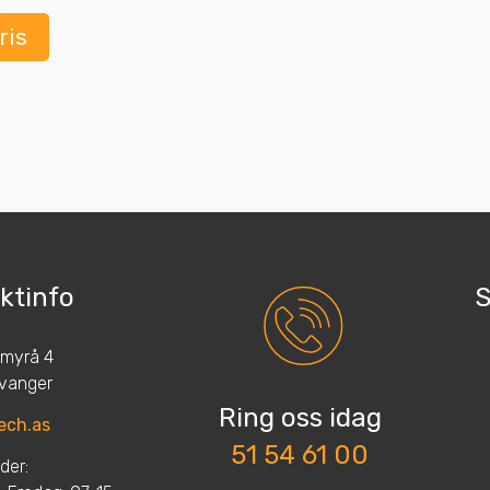
ris
ktinfo
S
myrå 4
vanger
Ring oss idag
ech.as
51 54 61 00
der: