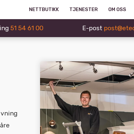
NETTBUTIKK
TJENESTER
OM OSS
ing
51 54 61 00
E-post
post@etec
ivning
Våre